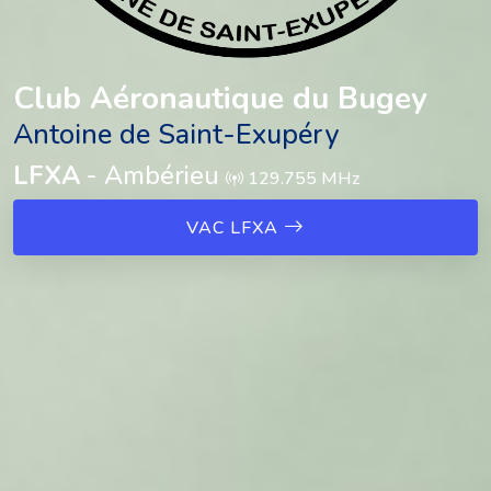
Club Aéronautique du Bugey
Antoine de Saint-Exupéry
LFXA
- Ambérieu
129.755 MHz
VAC LFXA