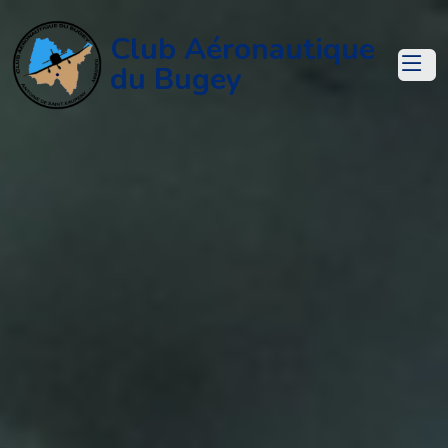
Club Aéronautique
du Bugey